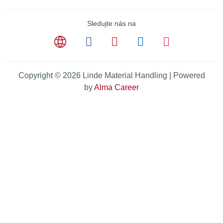
Sledujte nás na
Copyright © 2026 Linde Material Handling | Powered
by
Alma Career
Nahlásit nezákonný obsah
Nastavení cookies
Transparentnost
Reklama na portálech Alma Career
Zásady ochrany soukromí
Podmínky používání